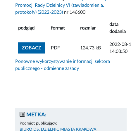
Promocji Rady Dzielnicy VI (zawiadomienia,
protokoły) (2022-2023)
nr 146600
data
podgląd
format
rozmiar
dodania
2022-08-
ZOBACZ ZAŁĄCZNIK
ZOBACZ
PDF
124.73 kB
14:03:50
Ponowne wykorzystywanie informacji sektora
publicznego - odmienne zasady
METKA:
Podmiot publikujący:
BIURO DS. DZIELNIC MIASTA KRAKOWA