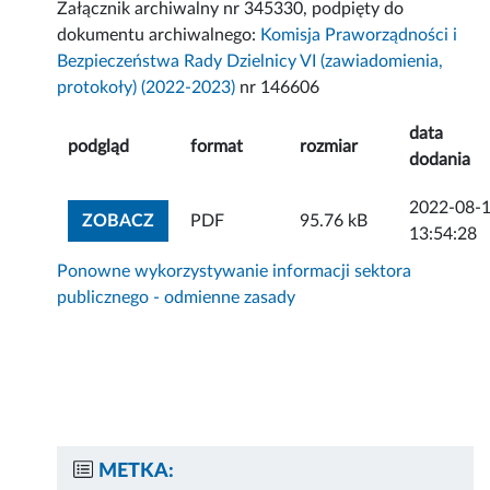
Załącznik archiwalny nr 345330, podpięty do
dokumentu archiwalnego:
Komisja Praworządności i
Bezpieczeństwa Rady Dzielnicy VI (zawiadomienia,
protokoły) (2022-2023)
nr 146606
data
podgląd
format
rozmiar
dodania
2022-08-
ZOBACZ ZAŁĄCZNIK
ZOBACZ
PDF
95.76 kB
13:54:28
Ponowne wykorzystywanie informacji sektora
publicznego - odmienne zasady
METKA: