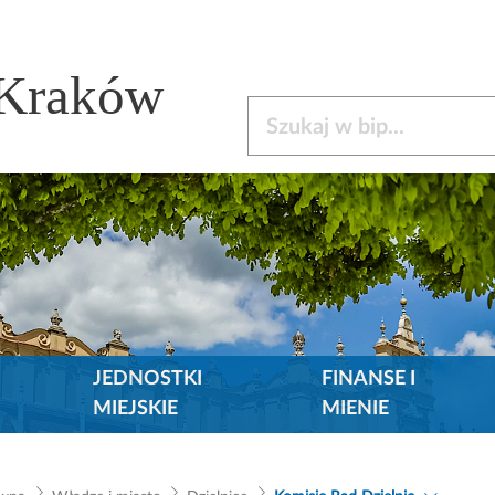
 Kraków
Szukaj w bip
JEDNOSTKI
FINANSE I
MIEJSKIE
MIENIE