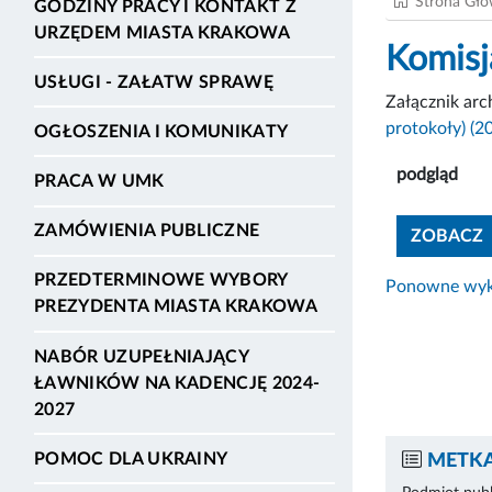
Strona Gł
GODZINY PRACY I KONTAKT Z
URZĘDEM MIASTA KRAKOWA
Komisj
USŁUGI - ZAŁATW SPRAWĘ
Załącznik ar
protokoły) (2
OGŁOSZENIA I KOMUNIKATY
podgląd
PRACA W UMK
ZAMÓWIENIA PUBLICZNE
ZOBACZ
PRZEDTERMINOWE WYBORY
Ponowne wyko
PREZYDENTA MIASTA KRAKOWA
NABÓR UZUPEŁNIAJĄCY
ŁAWNIKÓW NA KADENCJĘ 2024-
2027
POMOC DLA UKRAINY
METKA