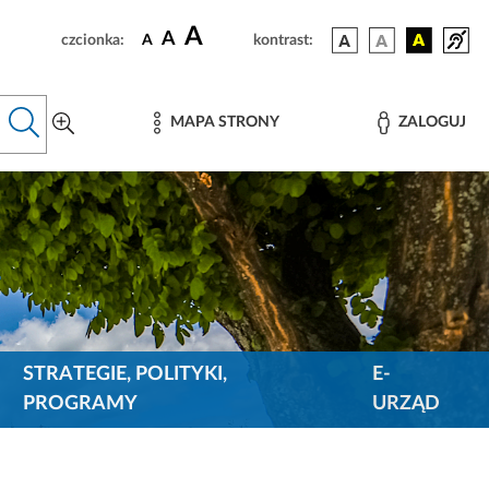
A
A
czcionka:
A
kontrast:
MAPA STRONY
ZALOGUJ
STRATEGIE, POLITYKI,
E-
PROGRAMY
URZĄD