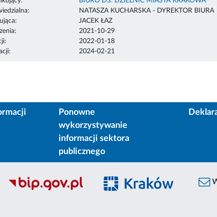
ikujący:
BIURO DS. DZIELNIC MIASTA KRAKOWA
edzialna:
NATASZA KUCHARSKA - DYREKTOR BIURA
ująca:
JACEK ŁAZ
enia:
2021-10-29
ji:
2022-01-18
cji:
2024-02-21
ormacji
Ponowne
Deklar
wykorzystywanie
informacji sektora
publicznego
W