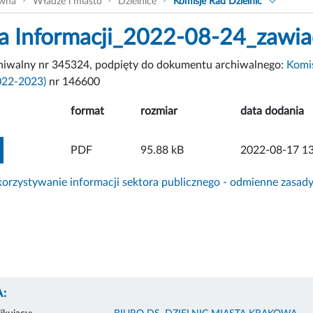
ówna
Władze i miasto
Dzielnice
Komisje Rad Dzielnic
a Informacji_2022-08-24_zawi
chiwalny nr 345324, podpięty do dokumentu archiwalnego:
Komis
022-2023)
nr 146600
format
rozmiar
data dodania
ZOBACZ ZAŁĄCZNIK
PDF
95.88 kB
2022-08-17 13
rzystywanie informacji sektora publicznego - odmienne zasad
: