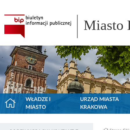
Miasto
WŁADZE I
URZĄD MIASTA
MIASTO
KRAKOWA