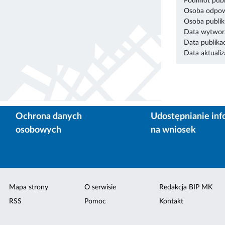
Podmiot publ
Osoba odpowi
Osoba publik
Data wytworz
Data publikac
Data aktualiza
Ochrona danych
Udostępnianie inf
osobowych
na wniosek
Mapa strony
O serwisie
Redakcja BIP MK
RSS
Pomoc
Kontakt