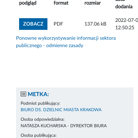
podgląd
format
rozmiar
dodania
2022-07-
ZOBACZ ZAŁĄCZNIK
ZOBACZ
PDF
137.06 kB
12:50:25
Ponowne wykorzystywanie informacji sektora
publicznego - odmienne zasady
METKA:
Podmiot publikujący:
BIURO DS. DZIELNIC MIASTA KRAKOWA
Osoba odpowiedzialna:
NATASZA KUCHARSKA - DYREKTOR BIURA
Osoba publikująca: