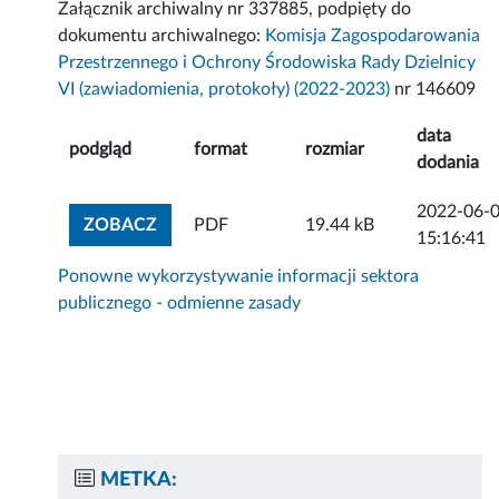
Załącznik archiwalny nr 337885, podpięty do
dokumentu archiwalnego:
Komisja Zagospodarowania
Przestrzennego i Ochrony Środowiska Rady Dzielnicy
VI (zawiadomienia, protokoły) (2022-2023)
nr 146609
data
podgląd
format
rozmiar
dodania
2022-06-
ZOBACZ ZAŁĄCZNIK
ZOBACZ
PDF
19.44 kB
15:16:41
Ponowne wykorzystywanie informacji sektora
publicznego - odmienne zasady
METKA: