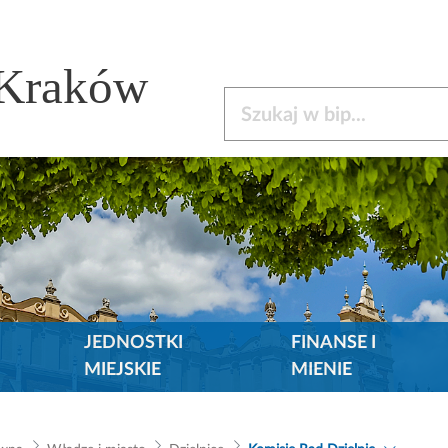
 Kraków
Szukaj w bip
JEDNOSTKI
FINANSE I
MIEJSKIE
MIENIE