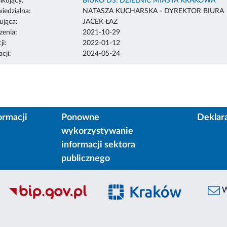
ikujący:
BIURO DS. DZIELNIC MIASTA KRAKOWA
edzialna:
NATASZA KUCHARSKA - DYREKTOR BIURA
ująca:
JACEK ŁAZ
enia:
2021-10-29
ji:
2022-01-12
cji:
2024-05-24
ormacji
Ponowne
Deklar
wykorzystywanie
informacji sektora
publicznego
W