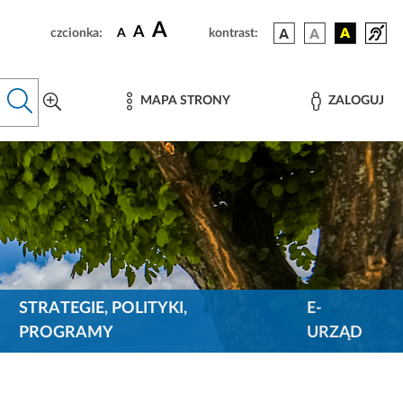
A
A
czcionka:
A
kontrast:
MAPA STRONY
ZALOGUJ
STRATEGIE, POLITYKI,
E-
PROGRAMY
URZĄD