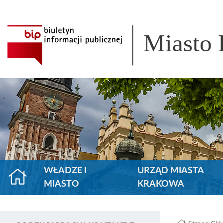
Miasto
WŁADZE I
URZĄD MIASTA
MIASTO
KRAKOWA