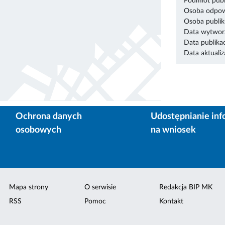
Podmiot publ
Osoba odpowi
Osoba publik
Data wytworz
Data publikac
Data aktualiza
Ochrona danych
Udostępnianie inf
osobowych
na wniosek
Mapa strony
O serwisie
Redakcja BIP MK
RSS
Pomoc
Kontakt