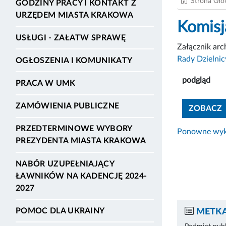
Strona Gł
GODZINY PRACY I KONTAKT Z
URZĘDEM MIASTA KRAKOWA
Komisj
USŁUGI - ZAŁATW SPRAWĘ
Załącznik ar
Rady Dzielnic
OGŁOSZENIA I KOMUNIKATY
podgląd
PRACA W UMK
ZAMÓWIENIA PUBLICZNE
ZOBACZ
PRZEDTERMINOWE WYBORY
Ponowne wyko
PREZYDENTA MIASTA KRAKOWA
NABÓR UZUPEŁNIAJĄCY
ŁAWNIKÓW NA KADENCJĘ 2024-
2027
POMOC DLA UKRAINY
METKA