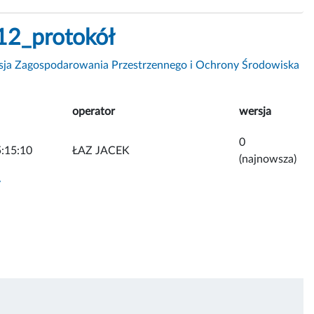
12_protokół
sja Zagospodarowania Przestrzennego i Ochrony Środowiska
operator
wersja
0
:15:10
ŁAZ JACEK
(najnowsza)
y