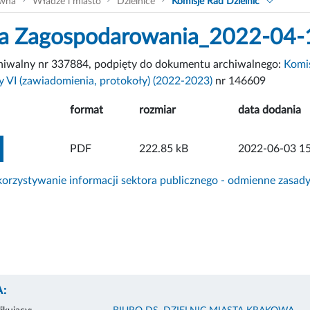
ówna
Władze i miasto
Dzielnice
Komisje Rad Dzielnic
a Zagospodarowania_2022-04-
chiwalny nr 337884, podpięty do dokumentu archiwalnego:
Komi
y VI (zawiadomienia, protokoły) (2022-2023)
nr 146609
format
rozmiar
data dodania
ZOBACZ ZAŁĄCZNIK
PDF
222.85 kB
2022-06-03 15
rzystywanie informacji sektora publicznego - odmienne zasad
: