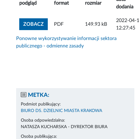
podgląd
format
rozmiar
dodania
2022-04-
ZOBACZ ZAŁĄCZNIK
ZOBACZ
PDF
149.93 kB
12:27:45
Ponowne wykorzystywanie informacji sektora
publicznego - odmienne zasady
METKA:
Podmiot publikujący:
BIURO DS. DZIELNIC MIASTA KRAKOWA
Osoba odpowiedzialna:
NATASZA KUCHARSKA - DYREKTOR BIURA
Osoba publikująca: