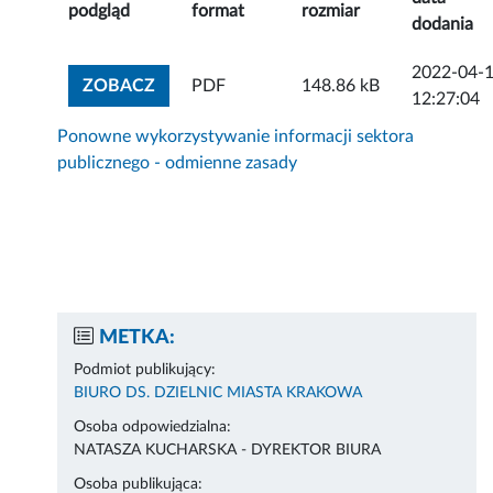
podgląd
format
rozmiar
dodania
2022-04-
ZOBACZ ZAŁĄCZNIK
ZOBACZ
PDF
148.86 kB
12:27:04
Ponowne wykorzystywanie informacji sektora
publicznego - odmienne zasady
METKA:
Podmiot publikujący:
BIURO DS. DZIELNIC MIASTA KRAKOWA
Osoba odpowiedzialna:
NATASZA KUCHARSKA - DYREKTOR BIURA
Osoba publikująca: