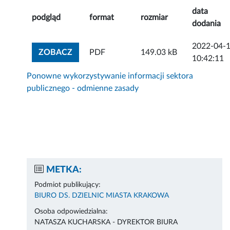
data
podgląd
format
rozmiar
dodania
2022-04-
ZOBACZ ZAŁĄCZNIK
ZOBACZ
PDF
149.03 kB
10:42:11
Ponowne wykorzystywanie informacji sektora
publicznego - odmienne zasady
METKA:
Podmiot publikujący:
BIURO DS. DZIELNIC MIASTA KRAKOWA
Osoba odpowiedzialna:
NATASZA KUCHARSKA - DYREKTOR BIURA