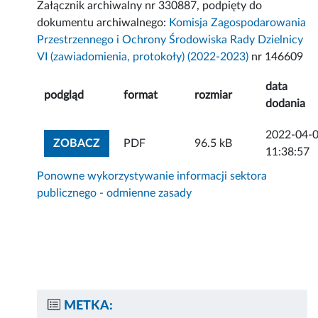
Załącznik archiwalny nr 330887, podpięty do
dokumentu archiwalnego:
Komisja Zagospodarowania
Przestrzennego i Ochrony Środowiska Rady Dzielnicy
VI (zawiadomienia, protokoły) (2022-2023)
nr 146609
data
podgląd
format
rozmiar
dodania
2022-04-
ZOBACZ ZAŁĄCZNIK
ZOBACZ
PDF
96.5 kB
11:38:57
Ponowne wykorzystywanie informacji sektora
publicznego - odmienne zasady
METKA: