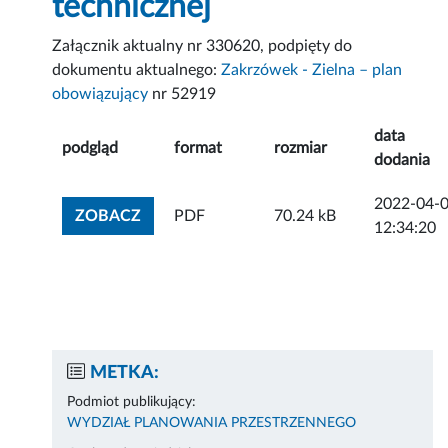
technicznej
Załącznik aktualny nr 330620, podpięty do
dokumentu aktualnego:
Zakrzówek - Zielna – plan
obowiązujący
nr 52919
data
podgląd
format
rozmiar
dodania
2022-04-
ZOBACZ ZAŁĄCZNIK
ZOBACZ
PDF
70.24 kB
12:34:20
METKA:
Podmiot publikujący:
WYDZIAŁ PLANOWANIA PRZESTRZENNEGO