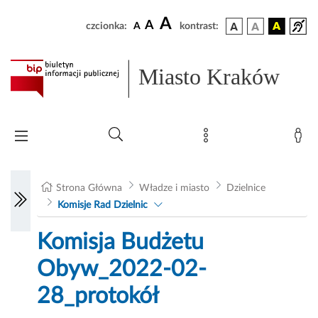
A
A
czcionka:
A
kontrast:
Miasto Kraków
Strona Główna
Władze i miasto
Dzielnice
Komisje Rad Dzielnic
Komisja Budżetu
Obyw_2022-02-
28_protokół