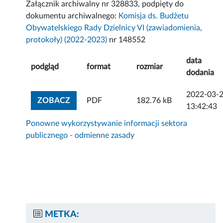
Załącznik archiwalny nr 328833, podpięty do
dokumentu archiwalnego:
Komisja ds. Budżetu
Obywatelskiego Rady Dzielnicy VI (zawiadomienia,
protokoły) (2022-2023)
nr 148552
data
podgląd
format
rozmiar
dodania
2022-03-
ZOBACZ ZAŁĄCZNIK
ZOBACZ
PDF
182.76 kB
13:42:43
Ponowne wykorzystywanie informacji sektora
publicznego - odmienne zasady
METKA: