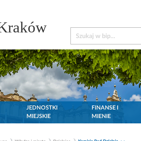
 Kraków
Szukaj w bip
JEDNOSTKI
FINANSE I
MIEJSKIE
MIENIE