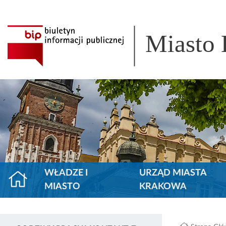
Miasto
WŁADZE I
URZĄD MIASTA
MIASTO
KRAKOWA