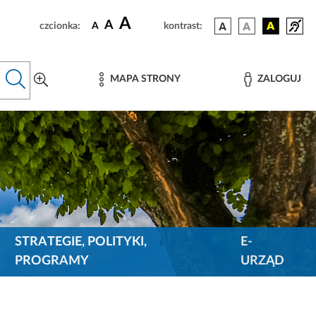
A
A
czcionka:
A
kontrast:
MAPA STRONY
ZALOGUJ
STRATEGIE, POLITYKI,
E-
PROGRAMY
URZĄD