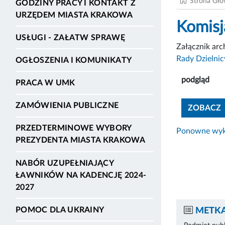
Strona Gł
GODZINY PRACY I KONTAKT Z
URZĘDEM MIASTA KRAKOWA
Komisj
USŁUGI - ZAŁATW SPRAWĘ
Załącznik ar
Rady Dzielnic
OGŁOSZENIA I KOMUNIKATY
podgląd
PRACA W UMK
ZAMÓWIENIA PUBLICZNE
ZOBACZ
PRZEDTERMINOWE WYBORY
Ponowne wyko
PREZYDENTA MIASTA KRAKOWA
NABÓR UZUPEŁNIAJĄCY
ŁAWNIKÓW NA KADENCJĘ 2024-
2027
POMOC DLA UKRAINY
METKA