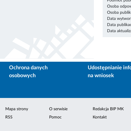
Podmiot publ
Osoba odpowi
Osoba publik
Data wytworz
Data publikac
Data aktualiza
Ochrona danych
Udostępnianie inf
osobowych
na wniosek
Mapa strony
O serwisie
Redakcja BIP MK
RSS
Pomoc
Kontakt