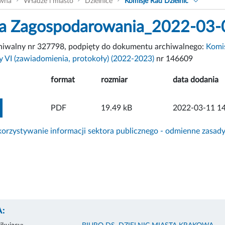
ówna
Władze i miasto
Dzielnice
Komisje Rad Dzielnic
a Zagospodarowania_2022-03-0
chiwalny nr 327798, podpięty do dokumentu archiwalnego:
Komi
y VI (zawiadomienia, protokoły) (2022-2023)
nr 146609
format
rozmiar
data dodania
ZOBACZ ZAŁĄCZNIK
PDF
19.49 kB
2022-03-11 14
rzystywanie informacji sektora publicznego - odmienne zasad
: