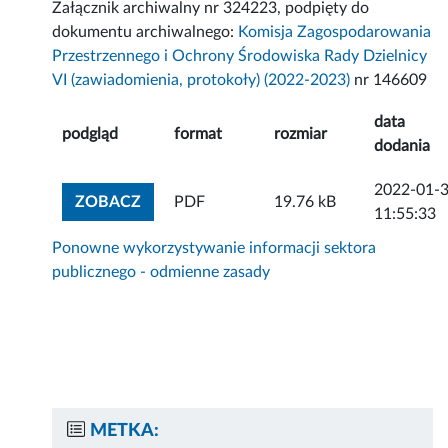
Załącznik archiwalny nr 324223, podpięty do
dokumentu archiwalnego:
Komisja Zagospodarowania
Przestrzennego i Ochrony Środowiska Rady Dzielnicy
VI (zawiadomienia, protokoły) (2022-2023)
nr 146609
data
podgląd
format
rozmiar
dodania
2022-01-
ZOBACZ ZAŁĄCZNIK
ZOBACZ
PDF
19.76 kB
11:55:33
Ponowne wykorzystywanie informacji sektora
publicznego - odmienne zasady
METKA: