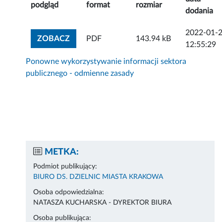
podgląd
format
rozmiar
dodania
2022-01-
ZOBACZ ZAŁĄCZNIK
ZOBACZ
PDF
143.94 kB
12:55:29
Ponowne wykorzystywanie informacji sektora
publicznego - odmienne zasady
METKA:
Podmiot publikujący:
BIURO DS. DZIELNIC MIASTA KRAKOWA
Osoba odpowiedzialna:
NATASZA KUCHARSKA - DYREKTOR BIURA
Osoba publikująca: