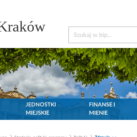
 Kraków
Szukaj w bip
JEDNOSTKI
FINANSE I
MIEJSKIE
MIENIE