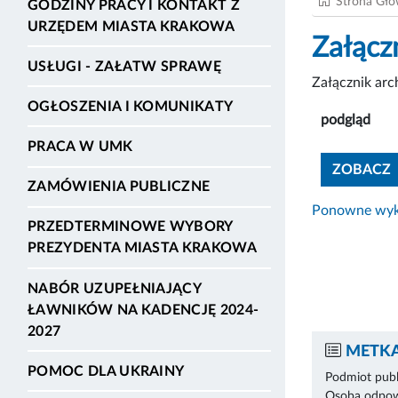
Strona Gł
GODZINY PRACY I KONTAKT Z
URZĘDEM MIASTA KRAKOWA
Załącz
USŁUGI - ZAŁATW SPRAWĘ
Załącznik ar
OGŁOSZENIA I KOMUNIKATY
podgląd
PRACA W UMK
ZOBACZ
ZAMÓWIENIA PUBLICZNE
Ponowne wyko
PRZEDTERMINOWE WYBORY
PREZYDENTA MIASTA KRAKOWA
NABÓR UZUPEŁNIAJĄCY
ŁAWNIKÓW NA KADENCJĘ 2024-
2027
METKA
POMOC DLA UKRAINY
Podmiot publ
Osoba odpowi