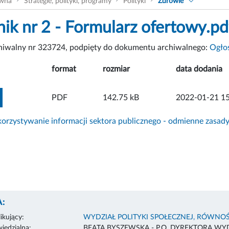
ówna
Strategie, polityki, programy
Polityki
Zdrowie
nik nr 2 - Formularz ofertowy.pd
chiwalny nr 323724, podpięty do dokumentu archiwalnego:
Ogło
format
rozmiar
data dodania
ZOBACZ ZAŁĄCZNIK
PDF
142.75 kB
2022-01-21 15
rzystywanie informacji sektora publicznego - odmienne zasad
:
ikujący:
WYDZIAŁ POLITYKI SPOŁECZNEJ, RÓWNOŚ
edzialna:
BEATA BYSZEWSKA - P.O. DYREKTORA WY