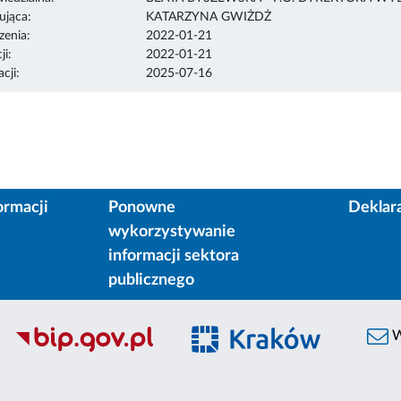
ująca:
KATARZYNA GWIŻDŻ
enia:
2022-01-21
ji:
2022-01-21
cji:
2025-07-16
ormacji
Ponowne
Deklar
wykorzystywanie
informacji sektora
publicznego
W