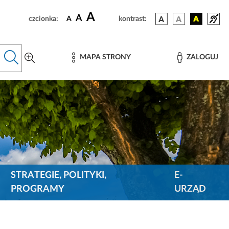
A
A
czcionka:
A
kontrast:
MAPA STRONY
ZALOGUJ
STRATEGIE, POLITYKI,
E-
PROGRAMY
URZĄD