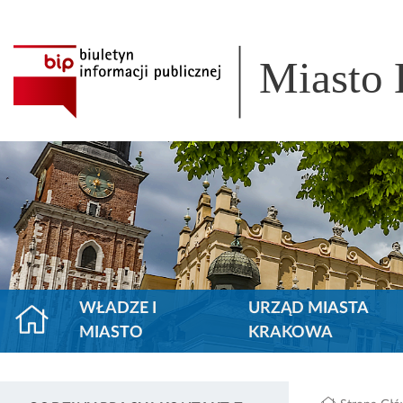
Miasto
WŁADZE I
URZĄD MIASTA
MIASTO
KRAKOWA