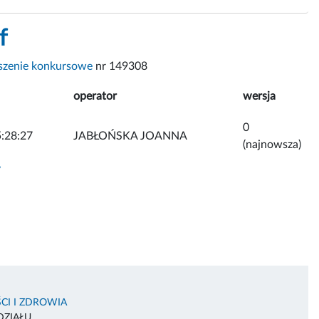
f
szenie konkursowe
nr 149308
operator
wersja
0
:28:27
JABŁOŃSKA JOANNA
(najnowsza)
y
CI I ZDROWIA
DZIAŁU