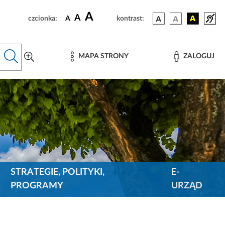
A
A
czcionka:
A
kontrast:
MAPA STRONY
ZALOGUJ
STRATEGIE, POLITYKI,
E-
PROGRAMY
URZĄD