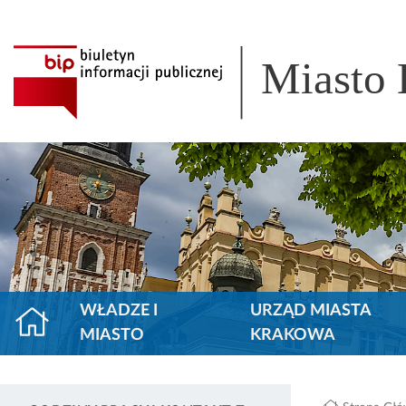
Miasto
WŁADZE I
URZĄD MIASTA
MIASTO
KRAKOWA