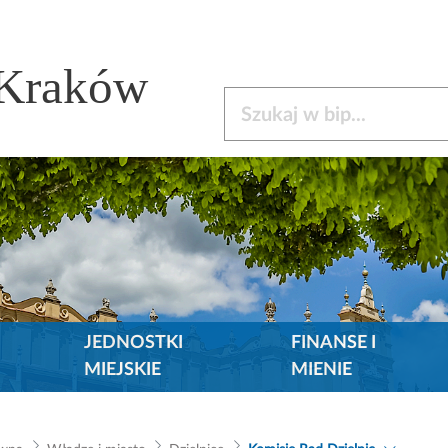
 Kraków
Szukaj w bip
JEDNOSTKI
FINANSE I
MIEJSKIE
MIENIE