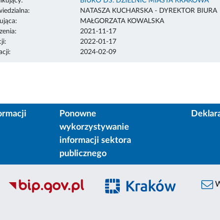
ikujący:
BIURO DS. DZIELNIC MIASTA KRAKOWA
edzialna:
NATASZA KUCHARSKA - DYREKTOR BIURA
ująca:
MAŁGORZATA KOWALSKA
enia:
2021-11-17
ji:
2022-01-17
cji:
2024-02-09
ormacji
Ponowne
Deklar
wykorzystywanie
informacji sektora
publicznego
W