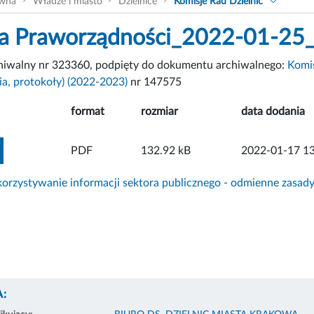
ówna
Władze i miasto
Dzielnice
Komisje Rad Dzielnic
a Praworządności_2022-01-25
chiwalny nr 323360, podpięty do dokumentu archiwalnego:
Komis
a, protokoły) (2022-2023)
nr 147575
format
rozmiar
data dodania
ZOBACZ ZAŁĄCZNIK
PDF
132.92 kB
2022-01-17 13
rzystywanie informacji sektora publicznego - odmienne zasad
: