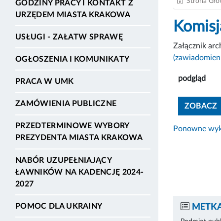
Strona Gł
GODZINY PRACY I KONTAKT Z
URZĘDEM MIASTA KRAKOWA
Komisj
USŁUGI - ZAŁATW SPRAWĘ
Załącznik ar
(zawiadomieni
OGŁOSZENIA I KOMUNIKATY
podgląd
PRACA W UMK
ZAMÓWIENIA PUBLICZNE
ZOBACZ
PRZEDTERMINOWE WYBORY
Ponowne wyko
PREZYDENTA MIASTA KRAKOWA
NABÓR UZUPEŁNIAJĄCY
ŁAWNIKÓW NA KADENCJĘ 2024-
2027
POMOC DLA UKRAINY
METKA