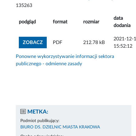
135263
data
podgląd
format
rozmiar
dodania
2021-12-
ZOBACZ ZAŁĄCZNIK
ZOBACZ
PDF
212.78 kB
15:52:12
Ponowne wykorzystywanie informacji sektora
publicznego - odmienne zasady
METKA:
Podmiot publikujący:
BIURO DS. DZIELNIC MIASTA KRAKOWA