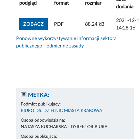
podgląd
format
rozmiar
dodania
2021-12-
ZOBACZ ZAŁĄCZNIK
ZOBACZ
PDF
88.24 kB
14:28:16
Ponowne wykorzystywanie informacji sektora
publicznego - odmienne zasady
METKA:
Podmiot publikujący:
BIURO DS. DZIELNIC MIASTA KRAKOWA
Osoba odpowiedzialna:
NATASZA KUCHARSKA - DYREKTOR BIURA
Osoba publikująca: