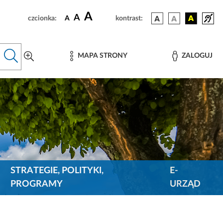
A
A
czcionka:
A
kontrast:
MAPA STRONY
ZALOGUJ
STRATEGIE, POLITYKI,
E-
PROGRAMY
URZĄD