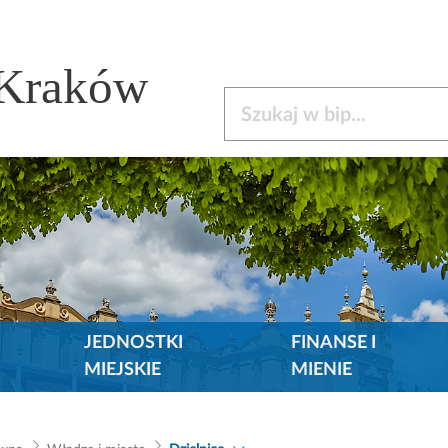
 Kraków
Szukaj w bip
JEDNOSTKI
FINANSE I
MIEJSKIE
MIENIE