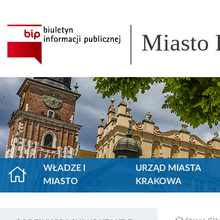
Miasto
WŁADZE I
URZĄD MIASTA
MIASTO
KRAKOWA