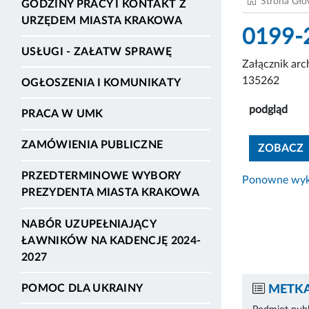
Strona Gł
GODZINY PRACY I KONTAKT Z
URZĘDEM MIASTA KRAKOWA
0199-
USŁUGI - ZAŁATW SPRAWĘ
Załącznik ar
135262
OGŁOSZENIA I KOMUNIKATY
podgląd
PRACA W UMK
ZAMÓWIENIA PUBLICZNE
ZOBACZ
PRZEDTERMINOWE WYBORY
Ponowne wyko
PREZYDENTA MIASTA KRAKOWA
NABÓR UZUPEŁNIAJĄCY
ŁAWNIKÓW NA KADENCJĘ 2024-
2027
POMOC DLA UKRAINY
METKA