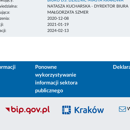
ikujący:
BIURO DS. DZIELNIC MIASTA KRAKOWA
edzialna:
NATASZA KUCHARSKA - DYREKTOR BIURA
ująca:
MAŁGORZATA SZMER
enia:
2020-12-08
ji:
2021-01-19
cji:
2024-02-13
ormacji
Ponowne
Deklar
wykorzystywanie
informacji sektora
publicznego
W