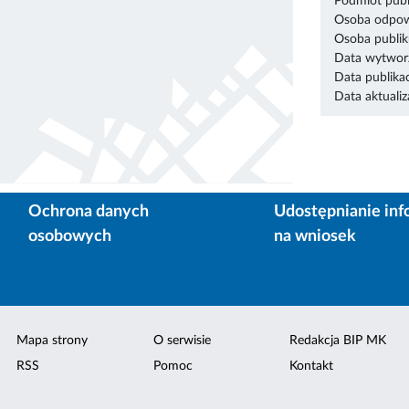
Podmiot publ
Osoba odpowi
Osoba publik
Data wytworz
Data publikac
Data aktualiza
Ochrona danych
Udostępnianie inf
osobowych
na wniosek
Mapa strony
O serwisie
Redakcja BIP MK
RSS
Pomoc
Kontakt