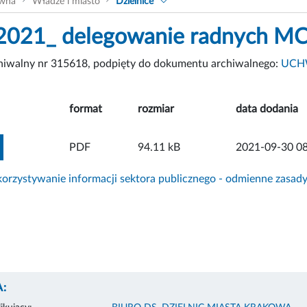
ówna
Władze i miasto
Dzielnice
2021_ delegowanie radnych M
chiwalny nr 315618, podpięty do dokumentu archiwalnego:
UCHW
format
rozmiar
data dodania
ZOBACZ ZAŁĄCZNIK
PDF
94.11 kB
2021-09-30 08
rzystywanie informacji sektora publicznego - odmienne zasad
: