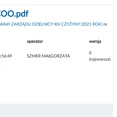
COO.pdf
AŁY ZARZĄDU DZIELNICY XIV CZYŻYNY (2021 ROK)
nr
operator
wersja
0
:56:49
SZMER MAŁGORZATA
(najnowsza)
y