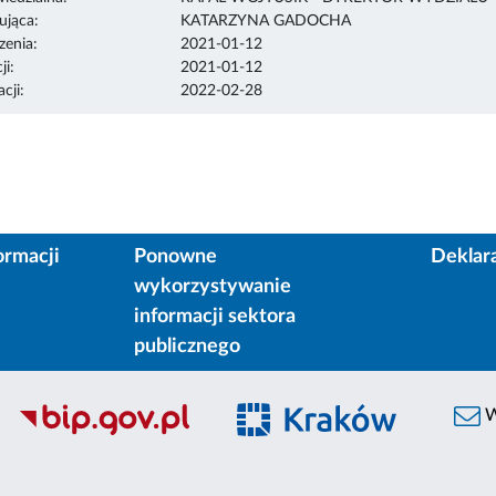
ująca:
KATARZYNA GADOCHA
enia:
2021-01-12
ji:
2021-01-12
cji:
2022-02-28
ormacji
Ponowne
Deklar
wykorzystywanie
informacji sektora
publicznego
W