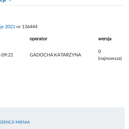
ycje
je 2021
nr 136444
operator
wersja
0
:09:21
GADOCHA KATARZYNA
(najnowsza)
y
DENCJI MIENIA