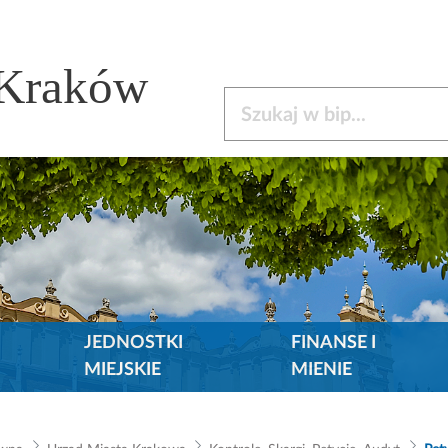
 Kraków
Szukaj w bip
JEDNOSTKI
FINANSE I
MIEJSKIE
MIENIE