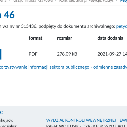
ówna
Urząd Miasta Krakowa
Kontrole, Skargi, Petycje, Audyt
Pet
a 46
chiwalny nr 315436, podpięty do dokumentu archiwalnego:
petyc
format
rozmiar
data dodania
ZOBACZ ZAŁĄCZNIK
PDF
278.09 kB
2021-09-27 14
rzystywanie informacji sektora publicznego - odmienne zasad
:
ikujący:
WYDZIAŁ KONTROLI WEWNĘTRZNEJ I EWI
edzialna:
RAFAŁ WOJTUSIK - DYREKTOR WYDZIAŁU