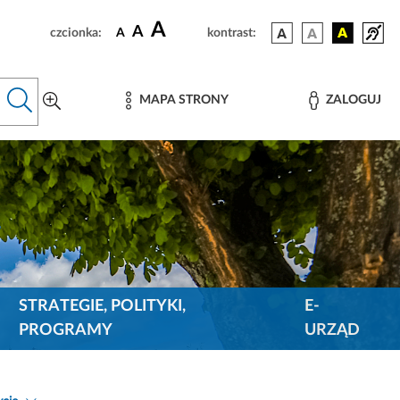
A
A
czcionka:
A
kontrast:
MAPA STRONY
ZALOGUJ
STRATEGIE, POLITYKI,
E-
PROGRAMY
URZĄD