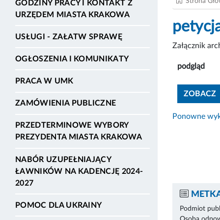
Strona Gł
GODZINY PRACY I KONTAKT Z
URZĘDEM MIASTA KRAKOWA
petycj
USŁUGI - ZAŁATW SPRAWĘ
Załącznik ar
OGŁOSZENIA I KOMUNIKATY
podgląd
PRACA W UMK
ZOBACZ
ZAMÓWIENIA PUBLICZNE
Ponowne wyko
PRZEDTERMINOWE WYBORY
PREZYDENTA MIASTA KRAKOWA
NABÓR UZUPEŁNIAJĄCY
ŁAWNIKÓW NA KADENCJĘ 2024-
2027
METKA
POMOC DLA UKRAINY
Podmiot publ
Osoba odpowi