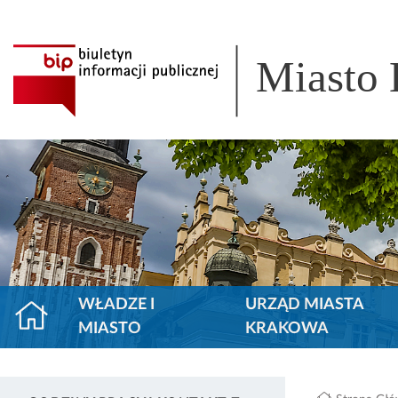
Miasto
WŁADZE I
URZĄD MIASTA
MIASTO
KRAKOWA