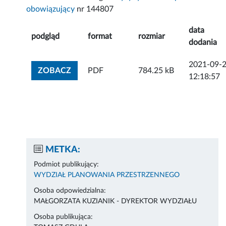
obowiązujący
nr 144807
data
podgląd
format
rozmiar
dodania
2021-09-
ZOBACZ ZAŁĄCZNIK
ZOBACZ
PDF
784.25 kB
12:18:57
METKA:
Podmiot publikujący:
WYDZIAŁ PLANOWANIA PRZESTRZENNEGO
Osoba odpowiedzialna:
MAŁGORZATA KUZIANIK - DYREKTOR WYDZIAŁU
Osoba publikująca: