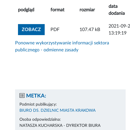
data
podgląd
format
rozmiar
dodania
2021-09-
ZOBACZ ZAŁĄCZNIK
ZOBACZ
PDF
107.47 kB
13:19:19
Ponowne wykorzystywanie informacji sektora
publicznego - odmienne zasady
METKA:
Podmiot publikujący:
BIURO DS. DZIELNIC MIASTA KRAKOWA
Osoba odpowiedzialna:
NATASZA KUCHARSKA - DYREKTOR BIURA