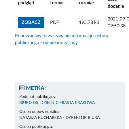
podgląd
format
rozmiar
dodania
2021-09-
ZOBACZ ZAŁĄCZNIK
ZOBACZ
PDF
195.78 kB
09:50:38
Ponowne wykorzystywanie informacji sektora
publicznego - odmienne zasady
METKA:
Podmiot publikujący:
BIURO DS. DZIELNIC MIASTA KRAKOWA
Osoba odpowiedzialna:
NATASZA KUCHARSKA - DYREKTOR BIURA
Osoba publikująca: