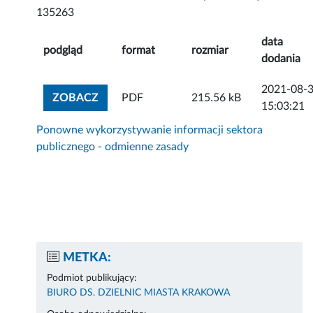
135263
data
podgląd
format
rozmiar
dodania
2021-08-
ZOBACZ ZAŁĄCZNIK
ZOBACZ
PDF
215.56 kB
15:03:21
Ponowne wykorzystywanie informacji sektora
publicznego - odmienne zasady
METKA:
Podmiot publikujący:
BIURO DS. DZIELNIC MIASTA KRAKOWA