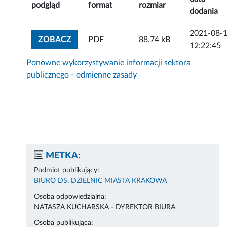
podgląd
format
rozmiar
dodania
2021-08-
ZOBACZ ZAŁĄCZNIK
ZOBACZ
PDF
88.74 kB
12:22:45
Ponowne wykorzystywanie informacji sektora
publicznego - odmienne zasady
METKA:
Podmiot publikujący:
BIURO DS. DZIELNIC MIASTA KRAKOWA
Osoba odpowiedzialna:
NATASZA KUCHARSKA - DYREKTOR BIURA
Osoba publikująca: