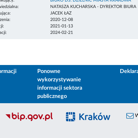
ikujący:
BIURO DS. DZIELNIC MIASTA KRAKOWA
edzialna:
NATASZA KUCHARSKA - DYREKTOR BIURA
ująca:
JACEK ŁAZ
enia:
2020-12-08
ji:
2021-01-13
cji:
2024-02-21
ormacji
Ponowne
Deklar
wykorzystywanie
informacji sektora
publicznego
W