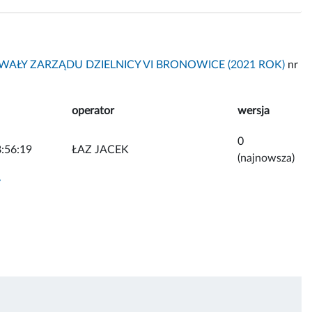
AŁY ZARZĄDU DZIELNICY VI BRONOWICE (2021 ROK)
nr
operator
wersja
0
:56:19
ŁAZ JACEK
(najnowsza)
y