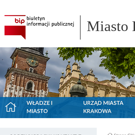
Miasto
WŁADZE I
URZĄD MIASTA
MIASTO
KRAKOWA