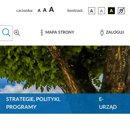
A
A
czcionka:
A
kontrast:
MAPA STRONY
ZALOGUJ
STRATEGIE, POLITYKI,
E-
PROGRAMY
URZĄD