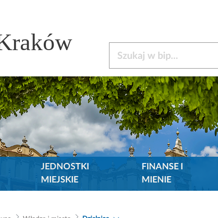
 Kraków
Szukaj w bip
JEDNOSTKI
FINANSE I
MIEJSKIE
MIENIE