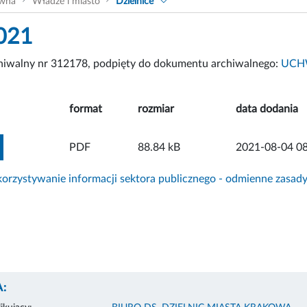
ówna
Władze i miasto
Dzielnice
021
chiwalny nr 312178, podpięty do dokumentu archiwalnego:
UCHW
format
rozmiar
data dodania
ZOBACZ ZAŁĄCZNIK
PDF
88.84 kB
2021-08-04 08
rzystywanie informacji sektora publicznego - odmienne zasad
: