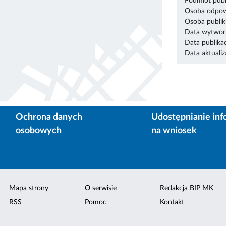
Podmiot publ
Osoba odpowi
Osoba publik
Data wytworz
Data publikac
Data aktualiza
Ochrona danych
Udostępnianie inf
osobowych
na wniosek
Mapa strony
O serwisie
Redakcja BIP MK
RSS
Pomoc
Kontakt