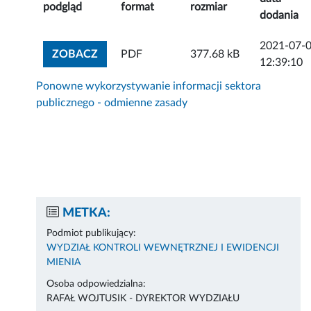
podgląd
format
rozmiar
dodania
2021-07-
ZOBACZ ZAŁĄCZNIK
ZOBACZ
PDF
377.68 kB
12:39:10
Ponowne wykorzystywanie informacji sektora
publicznego - odmienne zasady
METKA:
Podmiot publikujący:
WYDZIAŁ KONTROLI WEWNĘTRZNEJ I EWIDENCJI
MIENIA
Osoba odpowiedzialna:
RAFAŁ WOJTUSIK - DYREKTOR WYDZIAŁU