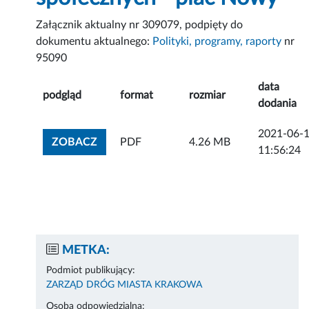
Załącznik aktualny nr 309079, podpięty do
dokumentu aktualnego:
Polityki, programy, raporty
nr
95090
data
podgląd
format
rozmiar
dodania
2021-06-
ZOBACZ ZAŁĄCZNIK
ZOBACZ
PDF
4.26 MB
11:56:24
METKA:
Podmiot publikujący:
ZARZĄD DRÓG MIASTA KRAKOWA
Osoba odpowiedzialna: