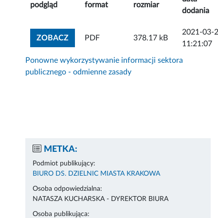
podgląd
format
rozmiar
dodania
2021-03-
ZOBACZ ZAŁĄCZNIK
ZOBACZ
PDF
378.17 kB
11:21:07
Ponowne wykorzystywanie informacji sektora
publicznego - odmienne zasady
METKA:
Podmiot publikujący:
BIURO DS. DZIELNIC MIASTA KRAKOWA
Osoba odpowiedzialna:
NATASZA KUCHARSKA - DYREKTOR BIURA
Osoba publikująca: