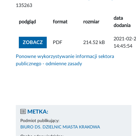
135263
data
podgląd
format
rozmiar
dodania
2021-02-
ZOBACZ ZAŁĄCZNIK
ZOBACZ
PDF
214.52 kB
14:45:54
Ponowne wykorzystywanie informacji sektora
publicznego - odmienne zasady
METKA:
Podmiot publikujący:
BIURO DS. DZIELNIC MIASTA KRAKOWA