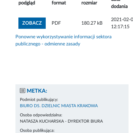
podgląd
format
rozmiar
dodania
2021-02-
ZOBACZ ZAŁĄCZNIK
ZOBACZ
PDF
180.27 kB
12:17:15
Ponowne wykorzystywanie informacji sektora
publicznego - odmienne zasady
METKA:
Podmiot publikujący:
BIURO DS. DZIELNIC MIASTA KRAKOWA
Osoba odpowiedzialna:
NATASZA KUCHARSKA - DYREKTOR BIURA
Osoba publikująca: