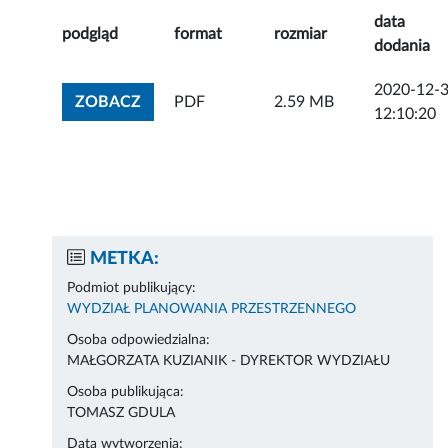
data
podgląd
format
rozmiar
dodania
2020-12-
ZOBACZ ZAŁĄCZNIK
ZOBACZ
PDF
2.59 MB
12:10:20
METKA:
Podmiot publikujący:
WYDZIAŁ PLANOWANIA PRZESTRZENNEGO
Osoba odpowiedzialna:
MAŁGORZATA KUZIANIK - DYREKTOR WYDZIAŁU
Osoba publikująca:
TOMASZ GDULA
Data wytworzenia: