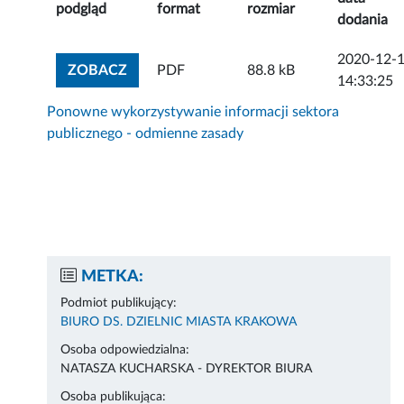
podgląd
format
rozmiar
dodania
2020-12-
ZOBACZ ZAŁĄCZNIK
ZOBACZ
PDF
88.8 kB
14:33:25
Ponowne wykorzystywanie informacji sektora
publicznego - odmienne zasady
METKA:
Podmiot publikujący:
BIURO DS. DZIELNIC MIASTA KRAKOWA
Osoba odpowiedzialna:
NATASZA KUCHARSKA - DYREKTOR BIURA
Osoba publikująca: