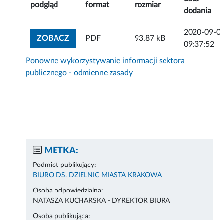
podgląd
format
rozmiar
dodania
2020-09-
ZOBACZ ZAŁĄCZNIK
ZOBACZ
PDF
93.87 kB
09:37:52
Ponowne wykorzystywanie informacji sektora
publicznego - odmienne zasady
METKA:
Podmiot publikujący:
BIURO DS. DZIELNIC MIASTA KRAKOWA
Osoba odpowiedzialna:
NATASZA KUCHARSKA - DYREKTOR BIURA
Osoba publikująca: