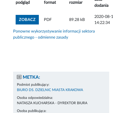
podgląd
format
rozmiar
dodania
2020-08-
ZOBACZ ZAŁĄCZNIK
ZOBACZ
PDF
89.28 kB
14:22:34
Ponowne wykorzystywanie informacji sektora
publicznego - odmienne zasady
METKA:
Podmiot publikujący:
BIURO DS. DZIELNIC MIASTA KRAKOWA
Osoba odpowiedzialna:
NATASZA KUCHARSKA - DYREKTOR BIURA
Osoba publikująca: