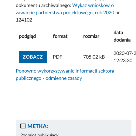
dokumentu archiwalnego:
Wykaz wniosków o
zawarcie partnerstwa projektowego, rok 2020
nr
124102
data
podgląd
format
rozmiar
dodania
2020-07-
ZOBACZ ZAŁĄCZNIK
ZOBACZ
PDF
705.02 kB
12:23:30
Ponowne wykorzystywanie informacji sektora
publicznego - odmienne zasady
METKA:
Podmiot publikujący: