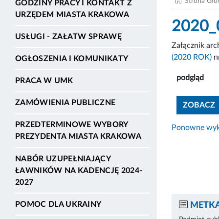
Strona Gł
GODZINY PRACY I KONTAKT Z
URZĘDEM MIASTA KRAKOWA
2020_0
USŁUGI - ZAŁATW SPRAWĘ
Załącznik ar
(2020 ROK)
n
OGŁOSZENIA I KOMUNIKATY
podgląd
PRACA W UMK
ZAMÓWIENIA PUBLICZNE
ZOBACZ
PRZEDTERMINOWE WYBORY
Ponowne wyko
PREZYDENTA MIASTA KRAKOWA
NABÓR UZUPEŁNIAJĄCY
ŁAWNIKÓW NA KADENCJĘ 2024-
2027
POMOC DLA UKRAINY
METKA