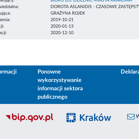
ikujący:
BIURO DS. DZIELNIC MIASTA KRAKOWA
edzialna:
DOROTA ASLANIDIS - CZASOWE ZASTĘPS
ująca:
GRAŻYNA ROJEK
enia:
2019-10-21
ji:
2020-01-13
cji:
2020-12-10
ormacji
Ponowne
Deklar
wykorzystywanie
informacji sektora
publicznego
W