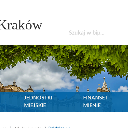
 Kraków
Szukaj w bip
JEDNOSTKI
FINANSE I
MIEJSKIE
MIENIE