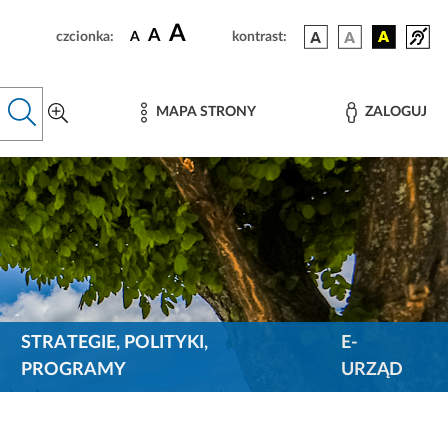
A
A
czcionka:
A
kontrast:
MAPA STRONY
ZALOGUJ
STRATEGIE, POLITYKI,
E-
PROGRAMY
URZĄD