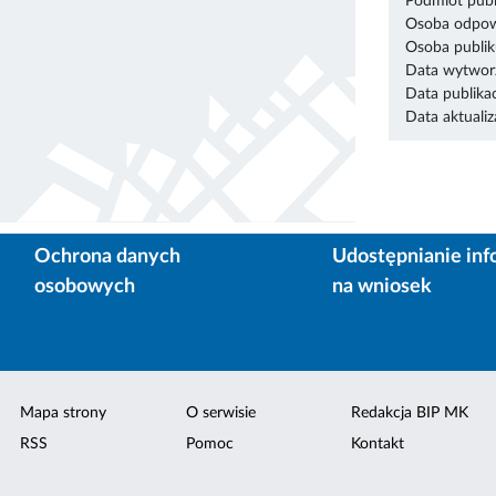
Podmiot publ
Osoba odpowi
Osoba publik
Data wytworz
Data publikac
Data aktualiza
Ochrona danych
Udostępnianie inf
osobowych
na wniosek
Mapa strony
O serwisie
Redakcja BIP MK
RSS
Pomoc
Kontakt