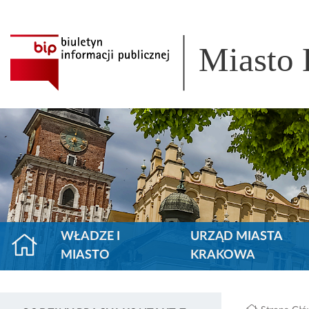
Miasto
WŁADZE I
URZĄD MIASTA
MIASTO
KRAKOWA