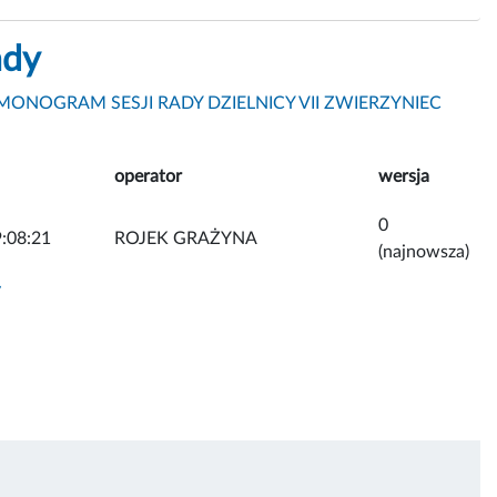
ady
ONOGRAM SESJI RADY DZIELNICY VII ZWIERZYNIEC
operator
wersja
0
:08:21
ROJEK GRAŻYNA
(najnowsza)
y