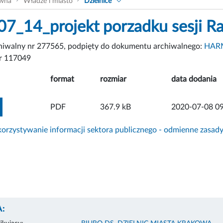
ówna
Władze i miasto
Dzielnice
7_14_projekt porzadku sesji R
chiwalny nr 277565, podpięty do dokumentu archiwalnego:
HARM
r 117049
format
rozmiar
data dodania
ZOBACZ ZAŁĄCZNIK
PDF
367.9 kB
2020-07-08 09
rzystywanie informacji sektora publicznego - odmienne zasad
: