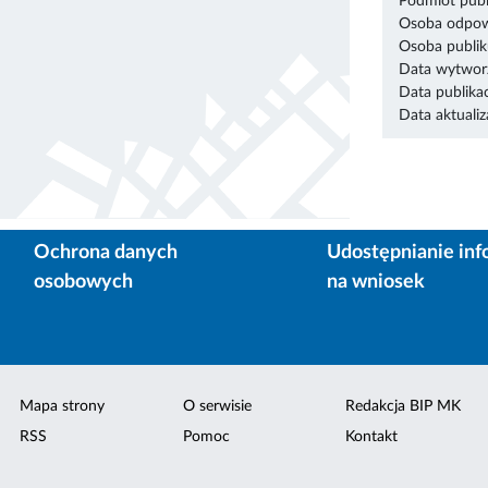
Podmiot publ
Osoba odpowi
Osoba publik
Data wytworz
Data publikac
Data aktualiza
Ochrona danych
Udostępnianie inf
osobowych
na wniosek
Mapa strony
O serwisie
Redakcja BIP MK
RSS
Pomoc
Kontakt