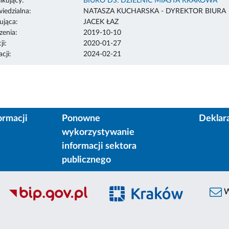
ikujący:
BIURO DS. DZIELNIC MIASTA KRAKOWA
edzialna:
NATASZA KUCHARSKA - DYREKTOR BIURA
ująca:
JACEK ŁAZ
enia:
2019-10-10
ji:
2020-01-27
cji:
2024-02-21
ormacji
Ponowne
Deklar
wykorzystywanie
informacji sektora
publicznego
W