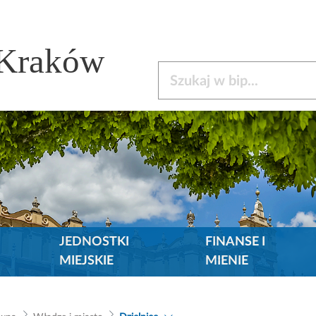
 Kraków
Szukaj w bip
JEDNOSTKI
FINANSE I
MIEJSKIE
MIENIE