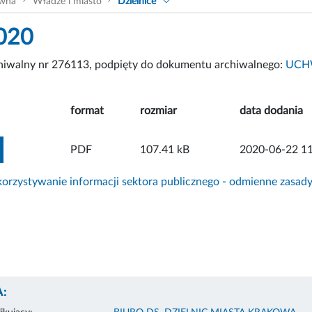
ówna
Władze i miasto
Dzielnice
020
chiwalny nr 276113, podpięty do dokumentu archiwalnego:
UCHW
format
rozmiar
data dodania
ZOBACZ ZAŁĄCZNIK
PDF
107.41 kB
2020-06-22 11
rzystywanie informacji sektora publicznego - odmienne zasad
: