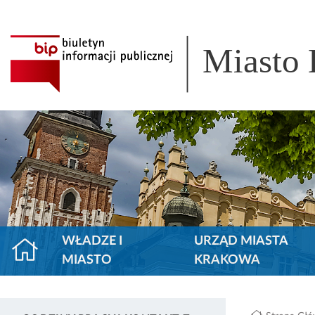
Miasto
WŁADZE I
URZĄD MIASTA
MIASTO
KRAKOWA