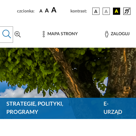
A
A
czcionka:
A
kontrast:
MAPA STRONY
ZALOGUJ
STRATEGIE, POLITYKI,
E-
PROGRAMY
URZĄD