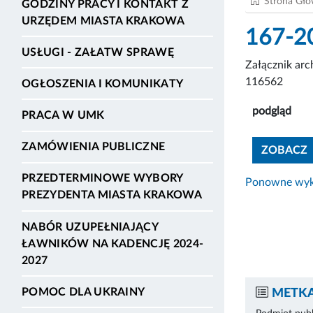
Strona Gł
GODZINY PRACY I KONTAKT Z
URZĘDEM MIASTA KRAKOWA
167-2
USŁUGI - ZAŁATW SPRAWĘ
Załącznik ar
116562
OGŁOSZENIA I KOMUNIKATY
podgląd
PRACA W UMK
ZAMÓWIENIA PUBLICZNE
ZOBACZ
PRZEDTERMINOWE WYBORY
Ponowne wyko
PREZYDENTA MIASTA KRAKOWA
NABÓR UZUPEŁNIAJĄCY
ŁAWNIKÓW NA KADENCJĘ 2024-
2027
POMOC DLA UKRAINY
METKA