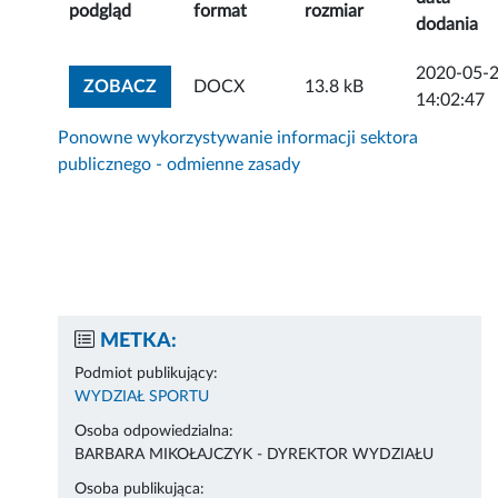
podgląd
format
rozmiar
dodania
2020-05-
ZOBACZ ZAŁĄCZNIK
ZOBACZ
DOCX
13.8 kB
14:02:47
Ponowne wykorzystywanie informacji sektora
publicznego - odmienne zasady
METKA:
Podmiot publikujący:
WYDZIAŁ SPORTU
Osoba odpowiedzialna:
BARBARA MIKOŁAJCZYK - DYREKTOR WYDZIAŁU
Osoba publikująca: