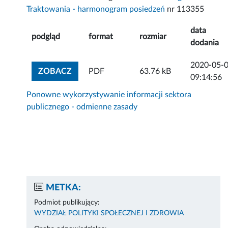
Traktowania - harmonogram posiedzeń
nr 113355
data
podgląd
format
rozmiar
dodania
2020-05-
ZOBACZ ZAŁĄCZNIK
ZOBACZ
PDF
63.76 kB
09:14:56
Ponowne wykorzystywanie informacji sektora
publicznego - odmienne zasady
METKA:
Podmiot publikujący:
WYDZIAŁ POLITYKI SPOŁECZNEJ I ZDROWIA