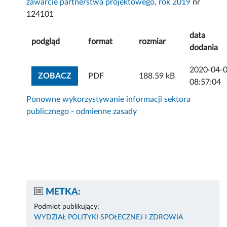
zawarcie partnerstwa projektowego, rok 2019
nr
124101
data
podgląd
format
rozmiar
dodania
2020-04-
ZOBACZ ZAŁĄCZNIK
ZOBACZ
PDF
188.59 kB
08:57:04
Ponowne wykorzystywanie informacji sektora
publicznego - odmienne zasady
METKA:
Podmiot publikujący:
WYDZIAŁ POLITYKI SPOŁECZNEJ I ZDROWIA