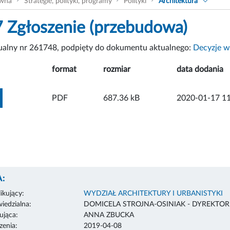
ówna
Strategie, polityki, programy
Polityki
Architektura
 Zgłoszenie (przebudowa)
tualny nr 261748, podpięty do dokumentu aktualnego:
Decyzje w
format
rozmiar
data dodania
ZOBACZ ZAŁĄCZNIK
PDF
687.36 kB
2020-01-17 11
:
ikujący:
WYDZIAŁ ARCHITEKTURY I URBANISTYKI
edzialna:
DOMICELA STROJNA-OSINIAK - DYREKTO
ująca:
ANNA ZBUCKA
enia:
2019-04-08