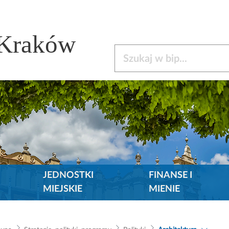
 Kraków
Szukaj w bip
JEDNOSTKI
FINANSE I
MIEJSKIE
MIENIE