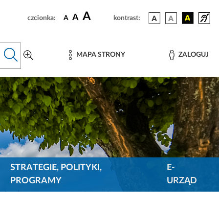
A
A
czcionka:
A
kontrast:
MAPA STRONY
ZALOGUJ
STRATEGIE, POLITYKI,
E-
PROGRAMY
URZĄD