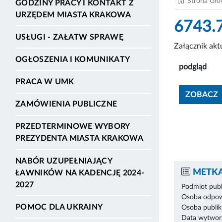
Strona Gł
GODZINY PRACY I KONTAKT Z
URZĘDEM MIASTA KRAKOWA
6743.7
USŁUGI - ZAŁATW SPRAWĘ
Załącznik ak
OGŁOSZENIA I KOMUNIKATY
podgląd
PRACA W UMK
ZOBACZ
ZAMÓWIENIA PUBLICZNE
PRZEDTERMINOWE WYBORY
PREZYDENTA MIASTA KRAKOWA
NABÓR UZUPEŁNIAJĄCY
METKA
ŁAWNIKÓW NA KADENCJĘ 2024-
2027
Podmiot publ
Osoba odpowi
POMOC DLA UKRAINY
Osoba publik
Data wytworz