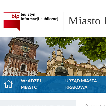
Miasto
WŁADZE I
URZĄD MIASTA
MIASTO
KRAKOWA