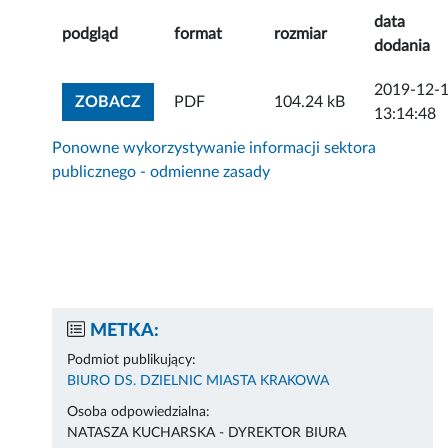
data
podgląd
format
rozmiar
dodania
2019-12-
ZOBACZ ZAŁĄCZNIK
ZOBACZ
PDF
104.24 kB
13:14:48
Ponowne wykorzystywanie informacji sektora
publicznego - odmienne zasady
METKA:
Podmiot publikujący:
BIURO DS. DZIELNIC MIASTA KRAKOWA
Osoba odpowiedzialna:
NATASZA KUCHARSKA - DYREKTOR BIURA