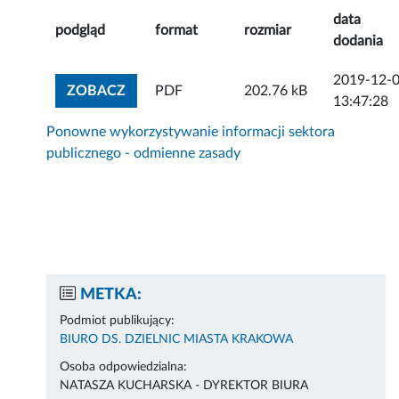
data
podgląd
format
rozmiar
dodania
2019-12-
ZOBACZ ZAŁĄCZNIK
ZOBACZ
PDF
202.76 kB
13:47:28
Ponowne wykorzystywanie informacji sektora
publicznego - odmienne zasady
METKA:
Podmiot publikujący:
BIURO DS. DZIELNIC MIASTA KRAKOWA
Osoba odpowiedzialna:
NATASZA KUCHARSKA - DYREKTOR BIURA