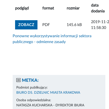
data
podgląd
format
rozmiar
dodania
2019-11-
ZOBACZ ZAŁĄCZNIK
ZOBACZ
PDF
145.6 kB
11:58:30
Ponowne wykorzystywanie informacji sektora
publicznego - odmienne zasady
METKA:
Podmiot publikujący:
BIURO DS. DZIELNIC MIASTA KRAKOWA
Osoba odpowiedzialna:
NATASZA KUCHARSKA - DYREKTOR BIURA