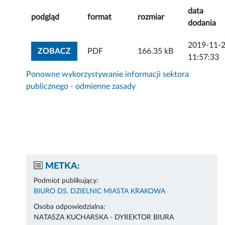
data
podgląd
format
rozmiar
dodania
2019-11-
ZOBACZ ZAŁĄCZNIK
ZOBACZ
PDF
166.35 kB
11:57:33
Ponowne wykorzystywanie informacji sektora
publicznego - odmienne zasady
METKA:
Podmiot publikujący:
BIURO DS. DZIELNIC MIASTA KRAKOWA
Osoba odpowiedzialna:
NATASZA KUCHARSKA - DYREKTOR BIURA