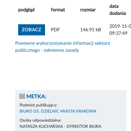
data
podgląd
format
rozmiar
dodania
2019-11-
ZOBACZ ZAŁĄCZNIK
ZOBACZ
PDF
146.91 kB
09:37:49
Ponowne wykorzystywanie informacji sektora
publicznego - odmienne zasady
METKA:
Podmiot publikujący:
BIURO DS. DZIELNIC MIASTA KRAKOWA
Osoba odpowiedzialna:
NATASZA KUCHARSKA - DYREKTOR BIURA