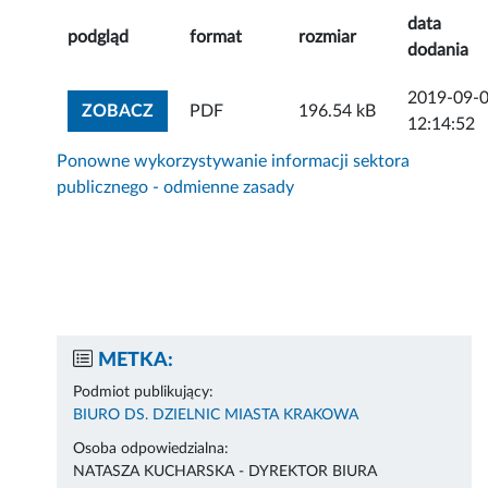
data
podgląd
format
rozmiar
dodania
2019-09-
ZOBACZ ZAŁĄCZNIK
ZOBACZ
PDF
196.54 kB
12:14:52
Ponowne wykorzystywanie informacji sektora
publicznego - odmienne zasady
METKA:
Podmiot publikujący:
BIURO DS. DZIELNIC MIASTA KRAKOWA
Osoba odpowiedzialna:
NATASZA KUCHARSKA - DYREKTOR BIURA