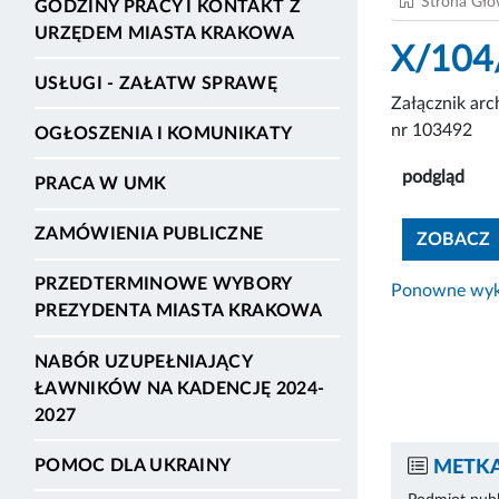
Strona Gł
GODZINY PRACY I KONTAKT Z
URZĘDEM MIASTA KRAKOWA
X/104
USŁUGI - ZAŁATW SPRAWĘ
Załącznik ar
nr 103492
OGŁOSZENIA I KOMUNIKATY
podgląd
PRACA W UMK
ZAMÓWIENIA PUBLICZNE
ZOBACZ
PRZEDTERMINOWE WYBORY
Ponowne wyko
PREZYDENTA MIASTA KRAKOWA
NABÓR UZUPEŁNIAJĄCY
ŁAWNIKÓW NA KADENCJĘ 2024-
2027
POMOC DLA UKRAINY
METKA