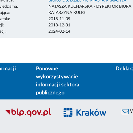
ikujący:
BIURO DS. DZIELNIC MIASTA KRAKOWA
edzialna:
NATASZA KUCHARSKA - DYREKTOR BIURA
ująca:
KATARZYNA KULIG
enia:
2018-11-09
ji:
2018-12-31
cji:
2024-02-14
ormacji
Ponowne
Deklar
wykorzystywanie
informacji sektora
publicznego
W