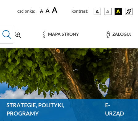
A
A
czcionka:
A
kontrast:
MAPA STRONY
ZALOGUJ
STRATEGIE, POLITYKI,
E-
PROGRAMY
URZĄD