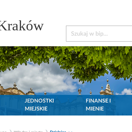
 Kraków
Szukaj w bip
JEDNOSTKI
FINANSE I
MIEJSKIE
MIENIE