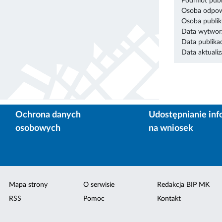
Podmiot publ
Osoba odpowi
Osoba publik
Data wytworz
Data publikac
Data aktualiza
Ochrona danych
Udostępnianie inf
osobowych
na wniosek
Mapa strony
O serwisie
Redakcja BIP MK
RSS
Pomoc
Kontakt