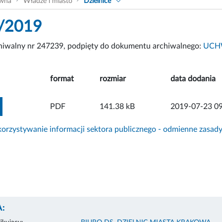
ówna
Władze i miasto
Dzielnice
/2019
chiwalny nr 247239, podpięty do dokumentu archiwalnego:
UCHW
format
rozmiar
data dodania
ZOBACZ ZAŁĄCZNIK
PDF
141.38 kB
2019-07-23 09
rzystywanie informacji sektora publicznego - odmienne zasad
: