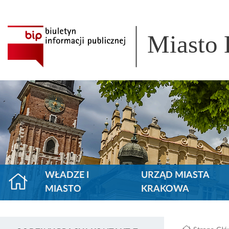
Miasto
WŁADZE I
URZĄD MIASTA
MIASTO
KRAKOWA